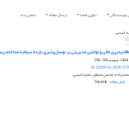
 نویسندگان
داوری همتا
ارسال مقاله
تماس با ما
د انیسی
طاف‌پذیری مالی و توانایی مدیریتی بر نوسان‌پذیری بازده سهام با مداخله 
566-596
10.22059/frj.2024.372
محمدزاده، محسن صیقلی، مجید انیسی
اصل مقاله
716.43 K