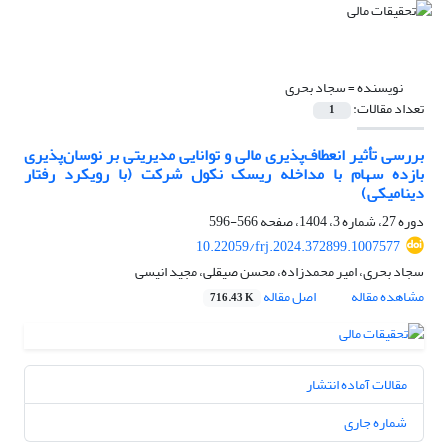
نویسنده =
سجاد بحری
تعداد مقالات:
1
بررسی تأثیر انعطاف‌پذیری مالی و توانایی مدیریتی بر نوسان‌پذیری
بازده سهام با مداخله ریسک نکول شرکت (با رویکرد رفتار
دینامیکی)
دوره 27، شماره 3، 1404، صفحه
566-596
10.22059/frj.2024.372899.1007577
سجاد بحری، امیر محمدزاده، محسن صیقلی، مجید انیسی
مشاهده مقاله
اصل مقاله
716.43 K
مقالات آماده انتشار
شماره جاری