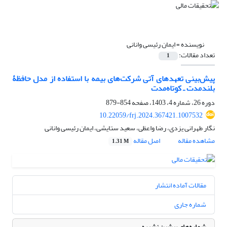
نویسنده =
ایمان رئیسی وانانی
تعداد مقالات:
1
پیش‌بینی تعهدهای آتی شرکت‌های بیمه با استفاده از مدل حافظۀ
بلندمدت ـ کوتاه‌مدت
دوره 26، شماره 4، 1403، صفحه
854-879
10.22059/frj.2024.367421.1007532
نگار طهرانی یزدی، رضا واعظی، سعید ستایشی، ایمان رئیسی وانانی
مشاهده مقاله
اصل مقاله
1.31 M
مقالات آماده انتشار
شماره جاری
شماره‌های پیشین نشریه