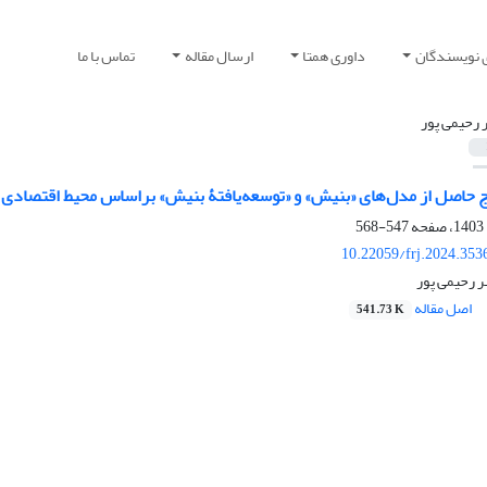
 نویسندگان
داوری همتا
ارسال مقاله
تماس با ما
ر رحیمی پور
 حاصل از مدل‌های «بنیش» و «توسعه‌یافتۀ بنیش» براساس محیط اقتصادی ای
547-568
10.22059/frj.2024.353
ر رحیمی پور
اصل مقاله
541.73 K