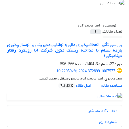
نویسنده =
امیر محمدزاده
تعداد مقالات:
1
بررسی تأثیر انعطاف‌پذیری مالی و توانایی مدیریتی بر نوسان‌پذیری
بازده سهام با مداخله ریسک نکول شرکت (با رویکرد رفتار
دینامیکی)
دوره 27، شماره 3، 1404، صفحه
566-596
10.22059/frj.2024.372899.1007577
سجاد بحری، امیر محمدزاده، محسن صیقلی، مجید انیسی
مشاهده مقاله
اصل مقاله
716.43 K
مقالات آماده انتشار
شماره جاری