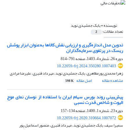
نویسنده =
بابک جمشیدی نوید
تعداد مقالات:
2
تدوین مدل اندازه‌گیری و ارزیابی نقش کالاها به‌عنوان ابزار پوشش
ریسک در پرتفوی سرمایه‌گذاران
دوره 26، شماره 4، 1403، صفحه
791-814
10.22059/frj.2024.350280.1007403
زهرا محمدی پورمظاهری، بابک جمشیدی نوید، مهرداد قنبری، علیرضا مرادی
مشاهده مقاله
اصل مقاله
598 K
پیش‌بینی روند بورس سهام ایران با استفاده از نوسان نمای موج
الیوت و شاخص قدرت نسبی
دوره 23، شماره 1، 1400، صفحه
134-157
10.22059/frj.2020.310664.1007072
سمیرا سیف، بابک جمشیدی نوید، مهرداد قنبری، منصور اسماعیل پور