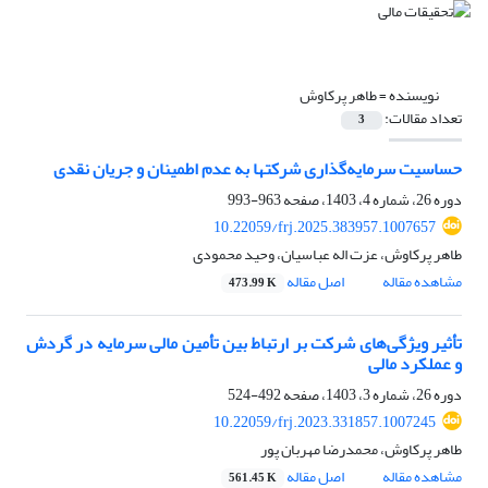
نویسنده =
طاهر پرکاوش
تعداد مقالات:
3
حساسیت سرمایه‌گذاری شرکت‏ها به عدم ‏اطمینان و جریان نقدی
دوره 26، شماره 4، 1403، صفحه
963-993
10.22059/frj.2025.383957.1007657
طاهر پرکاوش، عزت اله عباسیان، وحید محمودی
مشاهده مقاله
اصل مقاله
473.99 K
تأثیر ویژگی‌های شرکت بر ارتباط بین تأمین مالی سرمایه ‏در ‏گردش
و عملکرد مالی
دوره 26، شماره 3، 1403، صفحه
492-524
10.22059/frj.2023.331857.1007245
طاهر پرکاوش، محمدرضا مهربان پور
مشاهده مقاله
اصل مقاله
561.45 K