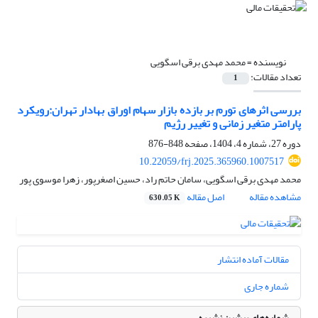
نویسنده =
محمد مهدی برقی اسگویی
تعداد مقالات:
1
بررسی اثرهای تورم بر بازده بازار سهام اوراق بهادار تهران:رویکرد
پارامتر متغیر زمانی و تغییر رژیم
دوره 27، شماره 4، 1404، صفحه
848-876
10.22059/frj.2025.365960.1007517
محمد مهدی برقی اسگویی، سامان حاتم راد، حسین اصغرپور، زهرا موسوی پور
مشاهده مقاله
اصل مقاله
630.05 K
مقالات آماده انتشار
شماره جاری
شماره‌های پیشین نشریه