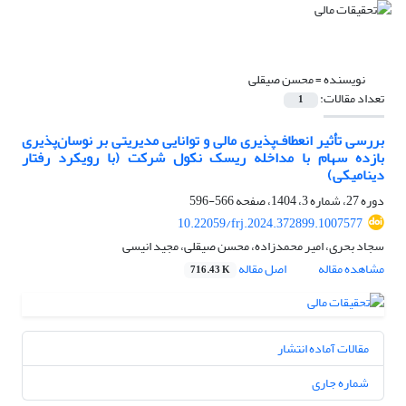
نویسنده =
محسن صیقلی
تعداد مقالات:
1
بررسی تأثیر انعطاف‌پذیری مالی و توانایی مدیریتی بر نوسان‌پذیری
بازده سهام با مداخله ریسک نکول شرکت (با رویکرد رفتار
دینامیکی)
دوره 27، شماره 3، 1404، صفحه
566-596
10.22059/frj.2024.372899.1007577
سجاد بحری، امیر محمدزاده، محسن صیقلی، مجید انیسی
مشاهده مقاله
اصل مقاله
716.43 K
مقالات آماده انتشار
شماره جاری