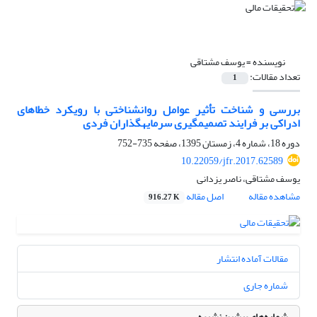
نویسنده =
یوسف مشتاقی
تعداد مقالات:
1
بررسی و شناخت تأثیر عوامل روان‎شناختی با رویکرد خطاهای
ادراکی بر فرایند تصمیم‎گیری سرمایه‎گذاران فردی
دوره 18، شماره 4، زمستان 1395، صفحه
735-752
10.22059/jfr.2017.62589
یوسف مشتاقی، ناصر یزدانی
مشاهده مقاله
اصل مقاله
916.27 K
مقالات آماده انتشار
شماره جاری
شماره‌های پیشین نشریه