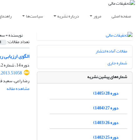
صفحه اصلی
مرور
درباره نشریه
سیاست‌ها
راهنمای
نویسنده =
سعید
تعداد مقالات:
1
مقالات آماده انتشار
الگوی ارزیابی ریسک مالی پروژه‎های ال.ان.ج
شماره جاری
دوره 14، شماره 2، زمستان 1391، صفحه
r.2013.51058
شماره‌های پیشین نشریه
رضا راعی، سعید فلاح‎پور، هما عامری
مشاهده مقاله
دوره 28 (1405)
دوره 27 (1404)
دوره 26 (1403)
دوره 25 (1402)