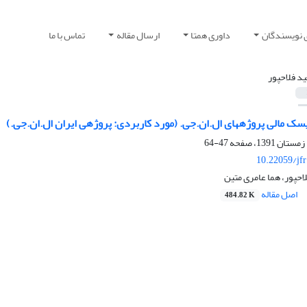
 نویسندگان
داوری همتا
ارسال مقاله
تماس با ما
 فلاح‎پور
ی. (مورد کاربردی: پروژه‎ی ایران ال.ان.جی.)
47-64
10.22059/jf
 متین
اصل مقاله
484.82 K