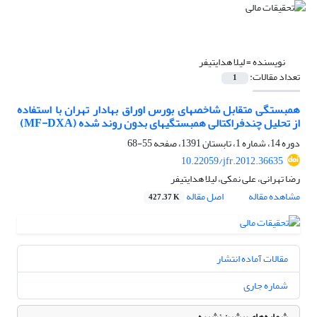
نویسنده =
لیلا هدایتی‎فر
تعداد مقالات:
1
همبستگی متقابل شاخص‎های بورس اوراق بهادار تهران با استفاده
از تحلیل چندفراکتالی همبستگی‎های بدون روند شده (MF-DXA)
دوره 14، شماره 1، تابستان 1391، صفحه
55-68
10.22059/jfr.2012.36635
رضا تهرانی، علی نمکی، لیلا هدایتی‎فر
مشاهده مقاله
اصل مقاله
427.37 K
مقالات آماده انتشار
شماره جاری
شماره‌های پیشین نشریه