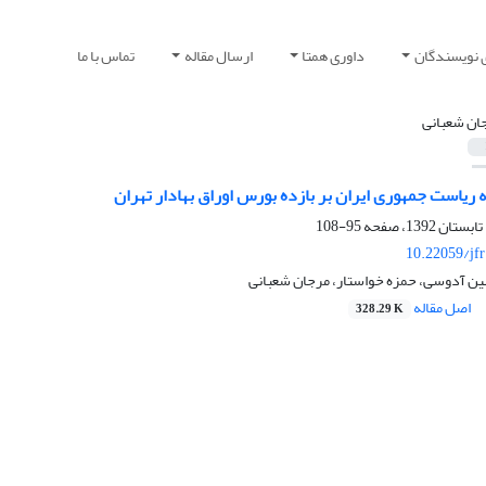
 نویسندگان
داوری همتا
ارسال مقاله
تماس با ما
ان شعبانی
ریاست جمهوری ایران بر بازده بورس اوراق بهادار تهران
95-108
10.22059/jf
 آدوسی، حمزه خواستار، مرجان شعبانی
اصل مقاله
328.29 K