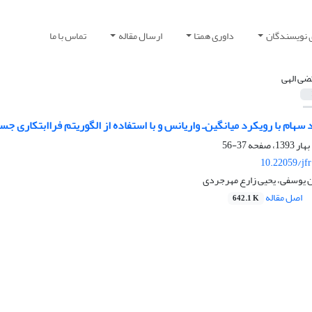
 نویسندگان
داوری همتا
ارسال مقاله
تماس با ما
ضی الهی
‏سهام با رویکرد میانگین‌ـ ‏واریانس و با استفاده از الگوریتم فراابتکاری 
37-56
10.22059/jf
 یوسفی، یحیی زارع مهرجردی
اصل مقاله
642.1 K