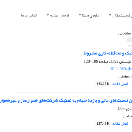
 نویسندگان
داوری همتا
ارسال مقاله
تماس با ما
ا مشایخی
ک و محافظه¬کاری مشروط
109-128
10.22059/jf
ن مطمئن
اصل مقاله
323.07 K
ن نسبت‌های مالی و بازده سهام به تفکیک شرکت‌های هموارساز و غیرهموا
پناهی
اصل مقاله
257.48 K