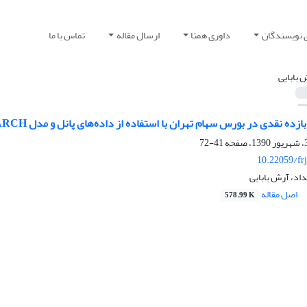
 نویسندگان
داوری همتا
ارسال مقاله
تماس با ما
 بابایی
41-72
10.22059/fr
اد، آرش بابایی
اصل مقاله
578.99 K