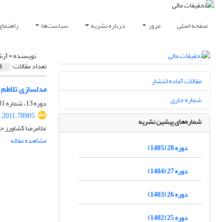
صفحه اصلی
مرور
درباره نشریه
سیاست‌ها
راهنمای
نویسنده =
آرش
تعداد مقالات:
1
مقالات آماده انتشار
مدل‎سازی تلاطم بازده نقدی در بورس سهام تهران با استفاده از داده‌های پانل و مدل GARCH
شماره جاری
دوره 13، شماره 31، شهریور 1390، صفحه
j.2011.78905
شماره‌های پیشین نشریه
غلامرضا کشاورز حد
مشاهده مقاله
دوره 28 (1405)
دوره 27 (1404)
دوره 26 (1403)
دوره 25 (1402)